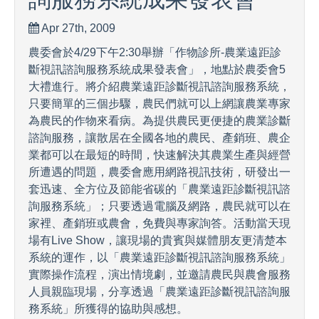
Apr 27th, 2009
農委會於4/29下午2:30舉辦「作物診所-農業遠距診
斷視訊諮詢服務系統成果發表會」，地點於農委會5
大禮進行。將介紹農業遠距診斷視訊諮詢服務系統，
只要簡單的三個步驟，農民們就可以上網讓農業專家
為農民的作物來看病。為提供農民更便捷的農業診斷
諮詢服務，讓散居在全國各地的農民、產銷班、農企
業都可以在最短的時間，快速解決其農業生產與經營
所遭遇的問題，農委會應用網路視訊技術，研發出一
套迅速、全方位及節能省碳的「農業遠距診斷視訊諮
詢服務系統」；只要透過電腦及網路，農民就可以在
家裡、產銷班或農會，免費與專家詢答。活動當天現
場有Live Show，讓現場的貴賓與媒體朋友更清楚本
系統的運作，以「農業遠距診斷視訊諮詢服務系統」
實際操作流程，演出情境劇，並邀請農民與農會服務
人員親臨現場，分享透過「農業遠距診斷視訊諮詢服
務系統」所獲得的協助與感想。