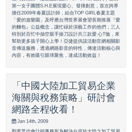
第一女子團體S.H.E展現愛心、發揮創意，首次跨界
擔任2009年春夏設計師，結合TOP GIRL春夏主題
「愛的遊樂園」及呼應台灣世界展會望長期推展『愛
的麵包』公益概念，讓忙碌於演藝工作的他們，三人
特別於百忙中抽空親手操刀設計共三款愛 心T恤，來
幫助更多孩子開心上學！亞捷提供該活動官網相關影
音傳送服務，透過網路影音的特性，傳達活動核心與
內容，有效吸引眼球聚焦，達成活動效益！
「中國大陸加工貿易企業
海關與稅務策略」研討會
網路全程收看！
Jan 14th, 2009
勤業眾信會計師事務所為解決台資於大陸之加工貿易